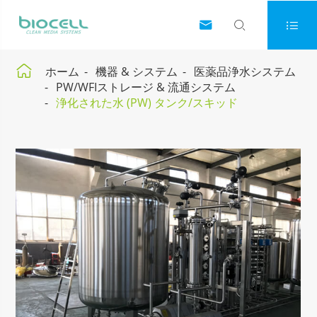




ホーム
機器 & システム
医薬品浄水システム
PW/WFIストレージ & 流通システム
浄化された水 (PW) タンク/スキッド